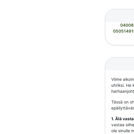
04008
05051491
Viime aikoi
uhriksi. He 
harhaanjohta
Tässä on ohj
epäilyttävä
1. Älä vast
vastaa siihe
ole sinulle 