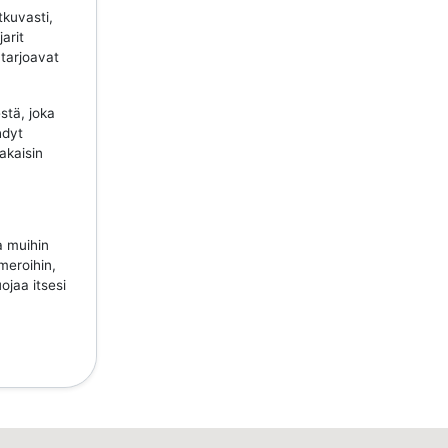
tkuvasti,
jarit
 tarjoavat
stä, joka
hdyt
takaisin
a muihin
meroihin,
ojaa itsesi