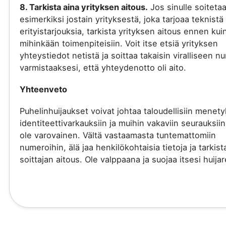
8. Tarkista aina yrityksen aitous.
Jos sinulle soiteta
esimerkiksi jostain yrityksestä, joka tarjoaa teknistä 
erityistarjouksia, tarkista yrityksen aitous ennen kui
mihinkään toimenpiteisiin. Voit itse etsiä yrityksen
yhteystiedot netistä ja soittaa takaisin viralliseen 
varmistaaksesi, että yhteydenotto oli aito.
Yhteenveto
Puhelinhuijaukset voivat johtaa taloudellisiin menety
identiteettivarkauksiin ja muihin vakaviin seurauksiin
ole varovainen. Vältä vastaamasta tuntemattomiin
numeroihin, älä jaa henkilökohtaisia tietoja ja tarkist
soittajan aitous. Ole valppaana ja suojaa itsesi huijare