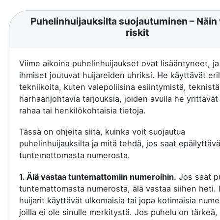
Puhelinhuijauksilta suojautuminen – Näin 
riskit
Viime aikoina puhelinhuijaukset ovat lisääntyneet, j
ihmiset joutuvat huijareiden uhriksi. He käyttävät eril
tekniikoita, kuten valepoliisina esiintymistä, teknistä
harhaanjohtavia tarjouksia, joiden avulla he yrittävä
rahaa tai henkilökohtaisia tietoja.
Tässä on ohjeita siitä, kuinka voit suojautua
puhelinhuijauksilta ja mitä tehdä, jos saat epäilyttäv
tuntemattomasta numerosta.
1. Älä vastaa tuntemattomiin numeroihin.
Jos saat p
tuntemattomasta numerosta, älä vastaa siihen heti.
huijarit käyttävät ulkomaisia tai jopa kotimaisia nume
joilla ei ole sinulle merkitystä. Jos puhelu on tärkeä, 