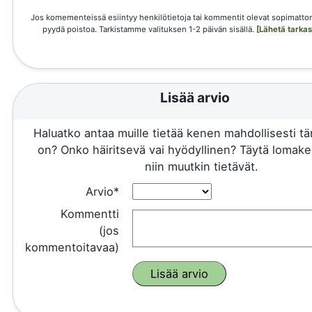
Jos komementeissä esiintyy henkilötietoja tai kommentit olevat sopimattom
pyydä poistoa. Tarkistamme valituksen 1-2 päivän sisällä.
[Lähetä tarka
Lisää arvio
Haluatko antaa muille tietää kenen mahdollisesti 
on? Onko häiritsevä vai hyödyllinen? Täytä lomake 
niin muutkin tietävät.
Arvio*
Kommentti
(jos
kommentoitavaa)