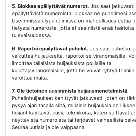
5. Blokkaa epäilyttävät numerot.
Jos saat jatkuvasti
epäilyttävistä numeroista, blokkaa ne puhelimesi ase
Useimmissa älypuhelimissa on mahdollisuus estää p
tietystä numerosta, jotta et saa niistä enää häiriöitä
tulevaisuudessa.
6. Raportoi epäilyttävät puhelut.
Jos saat puhelun, j
vaikuttaa huijaukselta, raportoi se viranomaisille. Voi
ilmoittaa tällaisista huijauksista poliisille tai
kuluttajaviranomaisille, jotta he voivat ryhtyä toimiin 
varoittaa muita.
7. Ole tietoinen uusimmista huijausmenetelmistä.
Puhelinhuijaukset kehittyvät jatkuvasti, joten on tär
pysyä ajan tasalla siitä, millaisia huijauksia on liikkee
huijarit käyttävät uusia tekniikoita, kuten soittavat a
näyttävistä numeroista tai tarjoavat valheellisia palve
Seuraa uutisia ja ole valppaana.