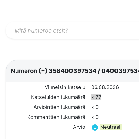
Numeron
(+) 358400397534
/
040039753
Viimeisin katselu
06.08.2026
Katseluiden lukumäärä
x 77
Arviointien lukumäärä
x 0
Kommenttien lukumäärä
x 0
Arvio
Neutraali