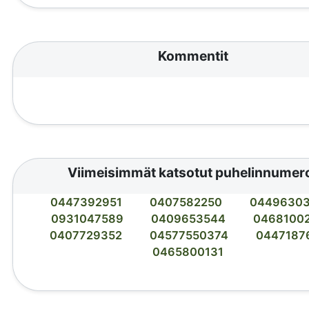
Kommentit
Viimeisimmät katsotut puhelinnumer
0447392951
0407582250
0449630
0931047589
0409653544
0468100
0407729352
04577550374
0447187
0465800131