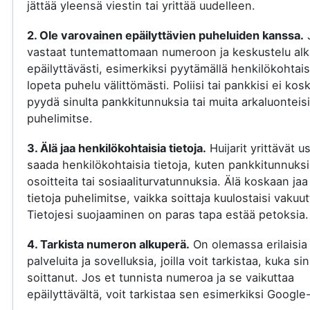
jättää yleensä viestin tai yrittää uudelleen.
2. Ole varovainen epäilyttävien puheluiden kanssa.
vastaat tuntemattomaan numeroon ja keskustelu al
epäilyttävästi, esimerkiksi pyytämällä henkilökohtaisi
lopeta puhelu välittömästi. Poliisi tai pankkisi ei kos
pyydä sinulta pankkitunnuksia tai muita arkaluonteisi
puhelimitse.
3. Älä jaa henkilökohtaisia tietoja.
Huijarit yrittävät u
saada henkilökohtaisia tietoja, kuten pankkitunnuksi
osoitteita tai sosiaaliturvatunnuksia. Älä koskaan jaa
tietoja puhelimitse, vaikka soittaja kuulostaisi vakuut
Tietojesi suojaaminen on paras tapa estää petoksia.
4. Tarkista numeron alkuperä.
On olemassa erilaisia
palveluita ja sovelluksia, joilla voit tarkistaa, kuka si
soittanut. Jos et tunnista numeroa ja se vaikuttaa
epäilyttävältä, voit tarkistaa sen esimerkiksi Google-