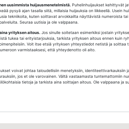
oinen uusimmista huijausmenetelmistä.
Puhelinhuijaukset kehittyvät ja
keää pysyä ajan tasalla siitä, millaisia huijauksia on liikkeellä. Usein hui
sia tekniikoita, kuten soittavat arvokkailta näyttävistä numeroista tai
 palveluita. Seuraa uutisia ja ole valppaana.
 aina yrityksen aitous.
Jos sinulle soitetaan esimerkiksi jostain yritykse
istä tukea tai erityistarjouksia, tarkista yrityksen aitous ennen kuin ry
imenpiteisiin. Voit itse etsiä yrityksen yhteystiedot netistä ja soittaa 
 numeroon varmistaaksesi, että yhteydenotto oli aito.
ukset voivat johtaa taloudellisiin menetyksiin, identiteettivarkauksiin j
urauksiin, jos et ole varovainen. Vältä vastaamasta tuntemattomiin nu
ilökohtaisia tietoja ja tarkista aina soittajan aitous. Ole valppaana ja su