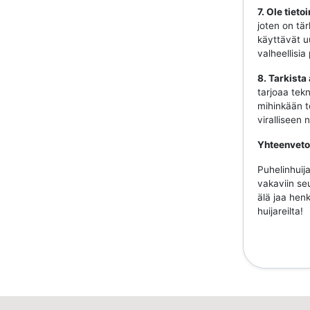
7. Ole tiet
joten on tär
käyttävät uu
valheellisia
8. Tarkista
tarjoaa tekn
mihinkään to
viralliseen
Yhteenveto
Puhelinhuija
vakaviin se
älä jaa henk
huijareilta!