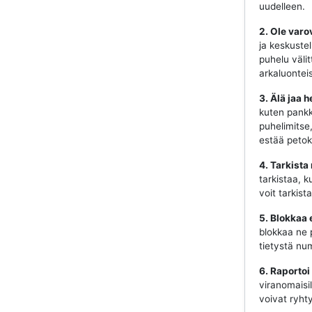
uudelleen.
2. Ole varo
ja keskustel
puhelu välit
arkaluonteis
3. Älä jaa h
kuten pankki
puhelimitse
estää petok
4. Tarkista
tarkistaa, k
voit tarkist
5. Blokkaa 
blokkaa ne 
tietystä num
6. Raportoi
viranomaisill
voivat ryhty