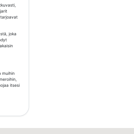
tkuvasti,
jarit
 tarjoavat
stä, joka
hdyt
takaisin
a muihin
meroihin,
ojaa itsesi