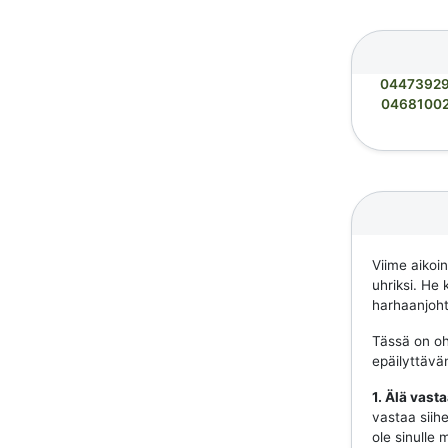
0447392
0468100
Viime aikoi
uhriksi. He 
harhaanjohta
Tässä on ohj
epäilyttävä
1. Älä vast
vastaa siihe
ole sinulle 