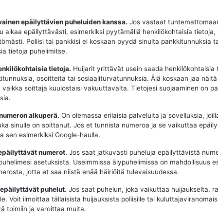
vainen epäilyttävien puheluiden kanssa.
Jos vastaat tuntemattomaa
u alkaa epäilyttävästi, esimerkiksi pyytämällä henkilökohtaisia tietoja,
tömästi. Poliisi tai pankkisi ei koskaan pyydä sinulta pankkitunnuksia t
ia tietoja puhelimitse.
enkilökohtaisia tietoja.
Huijarit yrittävät usein saada henkilökohtaisia t
tunnuksia, osoitteita tai sosiaaliturvatunnuksia. Älä koskaan jaa näitä 
, vaikka soittaja kuulostaisi vakuuttavalta. Tietojesi suojaaminen on p
sia.
 numeron alkuperä.
On olemassa erilaisia palveluita ja sovelluksia, joill
uka sinulle on soittanut. Jos et tunnista numeroa ja se vaikuttaa epäily
aa sen esimerkiksi Google-haulla.
epäilyttävät numerot.
Jos saat jatkuvasti puheluja epäilyttävistä nume
puhelimesi asetuksista. Useimmissa älypuhelimissa on mahdollisuus e
erosta, jotta et saa niistä enää häiriöitä tulevaisuudessa.
 epäilyttävät puhelut.
Jos saat puhelun, joka vaikuttaa huijaukselta, ra
e. Voit ilmoittaa tällaisista huijauksista poliisille tai kuluttajaviranomaisi
ä toimiin ja varoittaa muita.