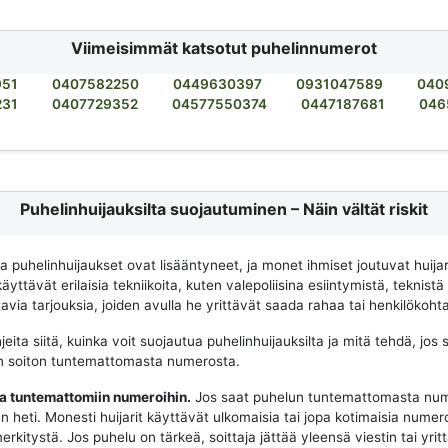
Viimeisimmät katsotut puhelinnumerot
951
0407582250
0449630397
0931047589
040
231
0407729352
04577550374
0447187681
046
Puhelinhuijauksilta suojautuminen – Näin vältät riskit
na puhelinhuijaukset ovat lisääntyneet, ja monet ihmiset joutuvat huija
käyttävät erilaisia tekniikoita, kuten valepoliisina esiintymistä, teknistä
via tarjouksia, joiden avulla he yrittävät saada rahaa tai henkilökohtai
eita siitä, kuinka voit suojautua puhelinhuijauksilta ja mitä tehdä, jos 
n soiton tuntemattomasta numerosta.
aa tuntemattomiin numeroihin.
Jos saat puhelun tuntemattomasta num
n heti. Monesti huijarit käyttävät ulkomaisia tai jopa kotimaisia numeroit
merkitystä. Jos puhelu on tärkeä, soittaja jättää yleensä viestin tai yrit