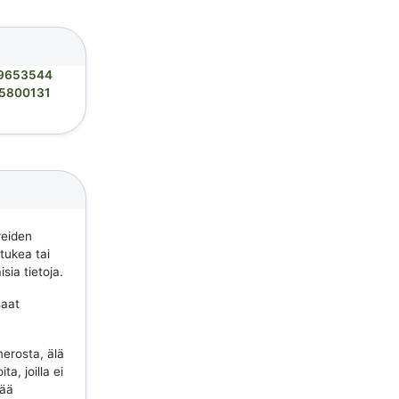
9653544
5800131
reiden
 tukea tai
sia tietoja.
saat
erosta, älä
a, joilla ei
tää