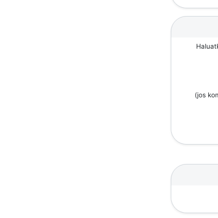
Haluat
(jos k