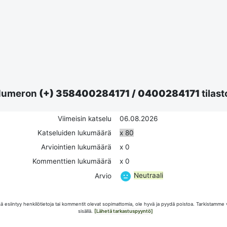
Numeron
(+) 358400284171
/
0400284171
tilast
Viimeisin katselu
06.08.2026
Katseluiden lukumäärä
x 80
Arviointien lukumäärä
x 0
Kommenttien lukumäärä
x 0
Neutraali
Arvio
esiintyy henkilötietoja tai kommentit olevat sopimattomia, ole hyvä ja pyydä poistoa. Tarkistamme 
sisällä.
[Lähetä tarkastuspyyntö]