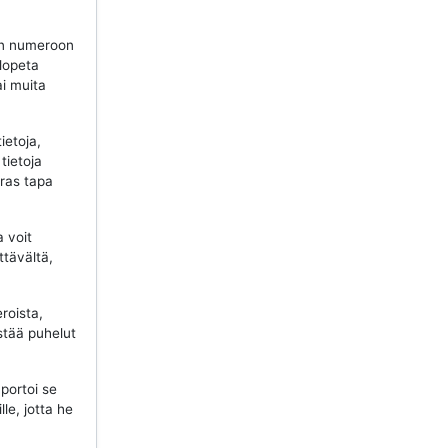
n numeroon
 lopeta
ai muita
ietoja,
tietoja
aras tapa
a voit
ttävältä,
roista,
stää puhelut
portoi se
lle, jotta he