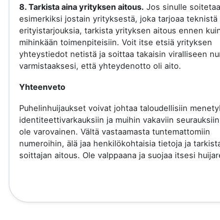
8. Tarkista aina yrityksen aitous.
Jos sinulle soiteta
esimerkiksi jostain yrityksestä, joka tarjoaa teknistä 
erityistarjouksia, tarkista yrityksen aitous ennen kui
mihinkään toimenpiteisiin. Voit itse etsiä yrityksen
yhteystiedot netistä ja soittaa takaisin viralliseen 
varmistaaksesi, että yhteydenotto oli aito.
Yhteenveto
Puhelinhuijaukset voivat johtaa taloudellisiin menety
identiteettivarkauksiin ja muihin vakaviin seurauksiin
ole varovainen. Vältä vastaamasta tuntemattomiin
numeroihin, älä jaa henkilökohtaisia tietoja ja tarkist
soittajan aitous. Ole valppaana ja suojaa itsesi huijare