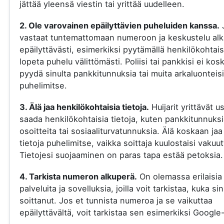
jättää yleensä viestin tai yrittää uudelleen.
2. Ole varovainen epäilyttävien puheluiden kanssa.
vastaat tuntemattomaan numeroon ja keskustelu al
epäilyttävästi, esimerkiksi pyytämällä henkilökohtaisi
lopeta puhelu välittömästi. Poliisi tai pankkisi ei kos
pyydä sinulta pankkitunnuksia tai muita arkaluonteisi
puhelimitse.
3. Älä jaa henkilökohtaisia tietoja.
Huijarit yrittävät u
saada henkilökohtaisia tietoja, kuten pankkitunnuksi
osoitteita tai sosiaaliturvatunnuksia. Älä koskaan jaa
tietoja puhelimitse, vaikka soittaja kuulostaisi vakuut
Tietojesi suojaaminen on paras tapa estää petoksia.
4. Tarkista numeron alkuperä.
On olemassa erilaisia
palveluita ja sovelluksia, joilla voit tarkistaa, kuka si
soittanut. Jos et tunnista numeroa ja se vaikuttaa
epäilyttävältä, voit tarkistaa sen esimerkiksi Google-