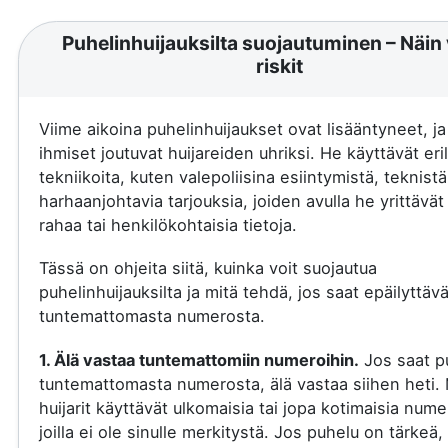
Puhelinhuijauksilta suojautuminen – Näin 
riskit
Viime aikoina puhelinhuijaukset ovat lisääntyneet, j
ihmiset joutuvat huijareiden uhriksi. He käyttävät eril
tekniikoita, kuten valepoliisina esiintymistä, teknistä
harhaanjohtavia tarjouksia, joiden avulla he yrittävä
rahaa tai henkilökohtaisia tietoja.
Tässä on ohjeita siitä, kuinka voit suojautua
puhelinhuijauksilta ja mitä tehdä, jos saat epäilyttäv
tuntemattomasta numerosta.
1. Älä vastaa tuntemattomiin numeroihin.
Jos saat p
tuntemattomasta numerosta, älä vastaa siihen heti.
huijarit käyttävät ulkomaisia tai jopa kotimaisia nume
joilla ei ole sinulle merkitystä. Jos puhelu on tärkeä, 