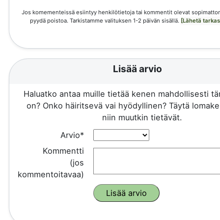
Jos komementeissä esiintyy henkilötietoja tai kommentit olevat sopimattom
pyydä poistoa. Tarkistamme valituksen 1-2 päivän sisällä.
[Lähetä tarka
Lisää arvio
Haluatko antaa muille tietää kenen mahdollisesti 
on? Onko häiritsevä vai hyödyllinen? Täytä lomake 
niin muutkin tietävät.
Arvio*
Kommentti
(jos
kommentoitavaa)