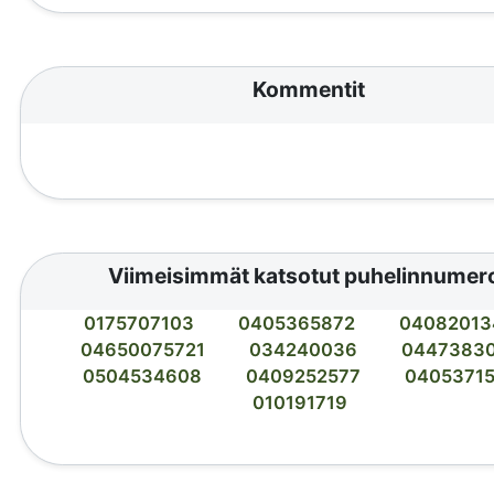
Kommentit
Viimeisimmät katsotut puhelinnumer
0175707103
0405365872
04082013
04650075721
034240036
0447383
0504534608
0409252577
0405371
010191719