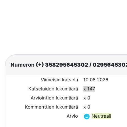
Numeron
(+) 358295645302
/
029564530
Viimeisin katselu
10.08.2026
Katseluiden lukumäärä
x 147
Arviointien lukumäärä
x 0
Kommenttien lukumäärä
x 0
Arvio
Neutraali