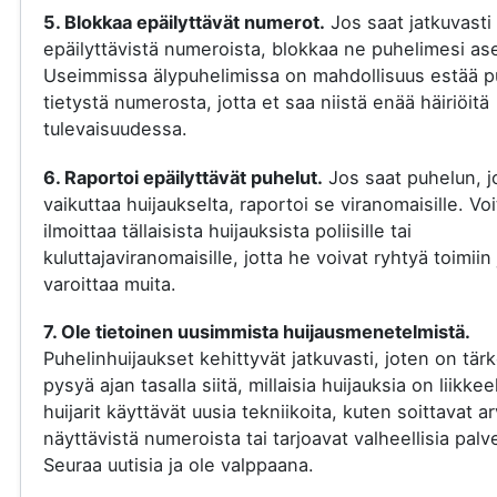
5. Blokkaa epäilyttävät numerot.
Jos saat jatkuvasti
epäilyttävistä numeroista, blokkaa ne puhelimesi ase
Useimmissa älypuhelimissa on mahdollisuus estää p
tietystä numerosta, jotta et saa niistä enää häiriöitä
tulevaisuudessa.
6. Raportoi epäilyttävät puhelut.
Jos saat puhelun, j
vaikuttaa huijaukselta, raportoi se viranomaisille. Voi
ilmoittaa tällaisista huijauksista poliisille tai
kuluttajaviranomaisille, jotta he voivat ryhtyä toimiin 
varoittaa muita.
7. Ole tietoinen uusimmista huijausmenetelmistä.
Puhelinhuijaukset kehittyvät jatkuvasti, joten on tär
pysyä ajan tasalla siitä, millaisia huijauksia on liikkee
huijarit käyttävät uusia tekniikoita, kuten soittavat a
näyttävistä numeroista tai tarjoavat valheellisia palve
Seuraa uutisia ja ole valppaana.