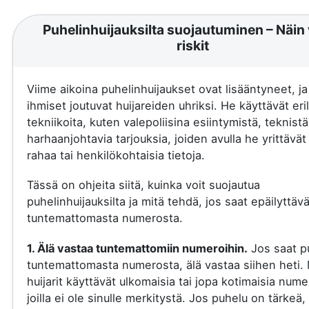
Puhelinhuijauksilta suojautuminen – Näin 
riskit
Viime aikoina puhelinhuijaukset ovat lisääntyneet, j
ihmiset joutuvat huijareiden uhriksi. He käyttävät eril
tekniikoita, kuten valepoliisina esiintymistä, teknistä
harhaanjohtavia tarjouksia, joiden avulla he yrittävä
rahaa tai henkilökohtaisia tietoja.
Tässä on ohjeita siitä, kuinka voit suojautua
puhelinhuijauksilta ja mitä tehdä, jos saat epäilyttäv
tuntemattomasta numerosta.
1. Älä vastaa tuntemattomiin numeroihin.
Jos saat p
tuntemattomasta numerosta, älä vastaa siihen heti.
huijarit käyttävät ulkomaisia tai jopa kotimaisia nume
joilla ei ole sinulle merkitystä. Jos puhelu on tärkeä, 