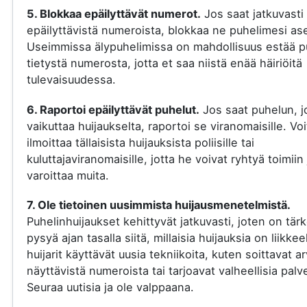
5. Blokkaa epäilyttävät numerot.
Jos saat jatkuvasti
epäilyttävistä numeroista, blokkaa ne puhelimesi ase
Useimmissa älypuhelimissa on mahdollisuus estää p
tietystä numerosta, jotta et saa niistä enää häiriöitä
tulevaisuudessa.
6. Raportoi epäilyttävät puhelut.
Jos saat puhelun, j
vaikuttaa huijaukselta, raportoi se viranomaisille. Voi
ilmoittaa tällaisista huijauksista poliisille tai
kuluttajaviranomaisille, jotta he voivat ryhtyä toimiin 
varoittaa muita.
7. Ole tietoinen uusimmista huijausmenetelmistä.
Puhelinhuijaukset kehittyvät jatkuvasti, joten on tär
pysyä ajan tasalla siitä, millaisia huijauksia on liikkee
huijarit käyttävät uusia tekniikoita, kuten soittavat a
näyttävistä numeroista tai tarjoavat valheellisia palve
Seuraa uutisia ja ole valppaana.