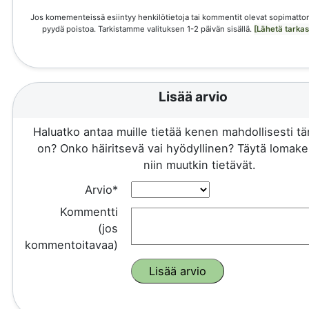
Jos komementeissä esiintyy henkilötietoja tai kommentit olevat sopimattom
pyydä poistoa. Tarkistamme valituksen 1-2 päivän sisällä.
[Lähetä tarka
Lisää arvio
Haluatko antaa muille tietää kenen mahdollisesti 
on? Onko häiritsevä vai hyödyllinen? Täytä lomake 
niin muutkin tietävät.
Arvio*
Kommentti
(jos
kommentoitavaa)