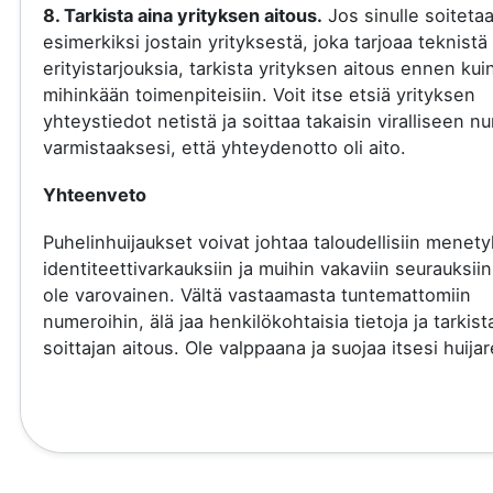
8. Tarkista aina yrityksen aitous.
Jos sinulle soiteta
esimerkiksi jostain yrityksestä, joka tarjoaa teknistä 
erityistarjouksia, tarkista yrityksen aitous ennen kui
mihinkään toimenpiteisiin. Voit itse etsiä yrityksen
yhteystiedot netistä ja soittaa takaisin viralliseen 
varmistaaksesi, että yhteydenotto oli aito.
Yhteenveto
Puhelinhuijaukset voivat johtaa taloudellisiin menety
identiteettivarkauksiin ja muihin vakaviin seurauksiin
ole varovainen. Vältä vastaamasta tuntemattomiin
numeroihin, älä jaa henkilökohtaisia tietoja ja tarkist
soittajan aitous. Ole valppaana ja suojaa itsesi huijare