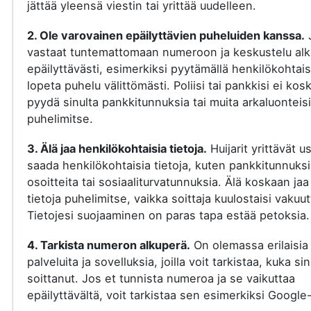
jättää yleensä viestin tai yrittää uudelleen.
2. Ole varovainen epäilyttävien puheluiden kanssa.
vastaat tuntemattomaan numeroon ja keskustelu al
epäilyttävästi, esimerkiksi pyytämällä henkilökohtaisi
lopeta puhelu välittömästi. Poliisi tai pankkisi ei kos
pyydä sinulta pankkitunnuksia tai muita arkaluonteisi
puhelimitse.
3. Älä jaa henkilökohtaisia tietoja.
Huijarit yrittävät u
saada henkilökohtaisia tietoja, kuten pankkitunnuksi
osoitteita tai sosiaaliturvatunnuksia. Älä koskaan jaa
tietoja puhelimitse, vaikka soittaja kuulostaisi vakuut
Tietojesi suojaaminen on paras tapa estää petoksia.
4. Tarkista numeron alkuperä.
On olemassa erilaisia
palveluita ja sovelluksia, joilla voit tarkistaa, kuka si
soittanut. Jos et tunnista numeroa ja se vaikuttaa
epäilyttävältä, voit tarkistaa sen esimerkiksi Google-