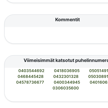
Kommentit
Viimeisimmät katsotut puhelinnumer
0403544692
0418036905
0505149
0468445428
0432301328
0503089
04578736677
0400344945
0401606
0306035600