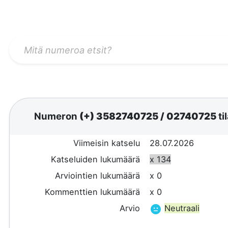
Numeron
(+) 3582740725
/
02740725
ti
Viimeisin katselu
28.07.2026
Katseluiden lukumäärä
x 134
Arviointien lukumäärä
x 0
Kommenttien lukumäärä
x 0
Arvio
Neutraali