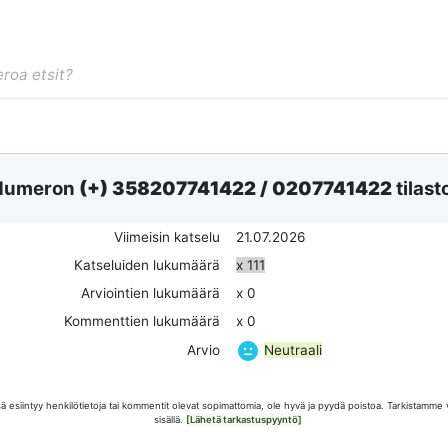
Numeron
(+) 358207741422
/
0207741422
tilast
Viimeisin katselu
21.07.2026
Katseluiden lukumäärä
x 111
Arviointien lukumäärä
x 0
Kommenttien lukumäärä
x 0
Neutraali
Arvio
esiintyy henkilötietoja tai kommentit olevat sopimattomia, ole hyvä ja pyydä poistoa. Tarkistamme 
sisällä.
[Lähetä tarkastuspyyntö]