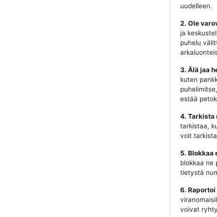
uudelleen.
2. Ole varo
ja keskustel
puhelu välit
arkaluonteis
3. Älä jaa h
kuten pankki
puhelimitse
estää petok
4. Tarkista
tarkistaa, k
voit tarkist
5. Blokkaa 
blokkaa ne 
tietystä num
6. Raportoi
viranomaisill
voivat ryhty