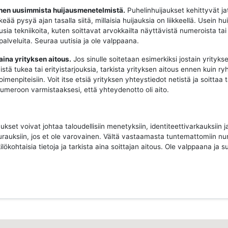
oinen uusimmista huijausmenetelmistä.
Puhelinhuijaukset kehittyvät ja
keää pysyä ajan tasalla siitä, millaisia huijauksia on liikkeellä. Usein hui
sia tekniikoita, kuten soittavat arvokkailta näyttävistä numeroista tai
 palveluita. Seuraa uutisia ja ole valppaana.
 aina yrityksen aitous.
Jos sinulle soitetaan esimerkiksi jostain yritykse
istä tukea tai erityistarjouksia, tarkista yrityksen aitous ennen kuin ry
imenpiteisiin. Voit itse etsiä yrityksen yhteystiedot netistä ja soittaa 
 numeroon varmistaaksesi, että yhteydenotto oli aito.
ukset voivat johtaa taloudellisiin menetyksiin, identiteettivarkauksiin j
urauksiin, jos et ole varovainen. Vältä vastaamasta tuntemattomiin nu
ilökohtaisia tietoja ja tarkista aina soittajan aitous. Ole valppaana ja su