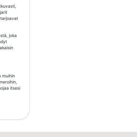
tkuvasti,
jarit
 tarjoavat
stä, joka
hdyt
takaisin
a muihin
meroihin,
ojaa itsesi