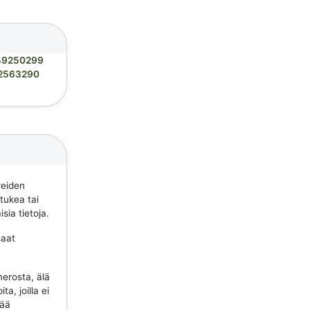
49250299
2563290
reiden
 tukea tai
sia tietoja.
saat
erosta, älä
a, joilla ei
tää