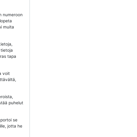
n numeroon
 lopeta
ai muita
ietoja,
tietoja
aras tapa
a voit
ttävältä,
roista,
stää puhelut
portoi se
lle, jotta he