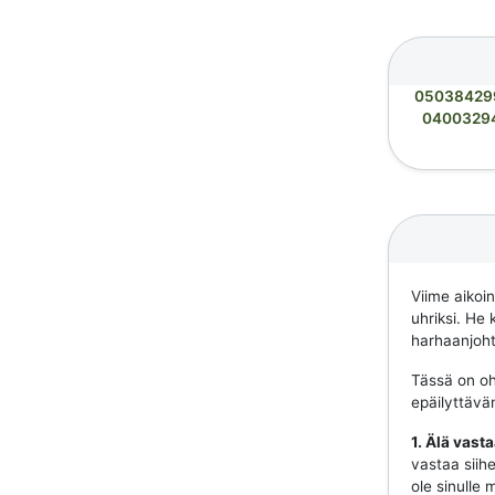
05038429
0400329
Viime aikoi
uhriksi. He 
harhaanjohta
Tässä on ohj
epäilyttävä
1. Älä vast
vastaa siihe
ole sinulle 