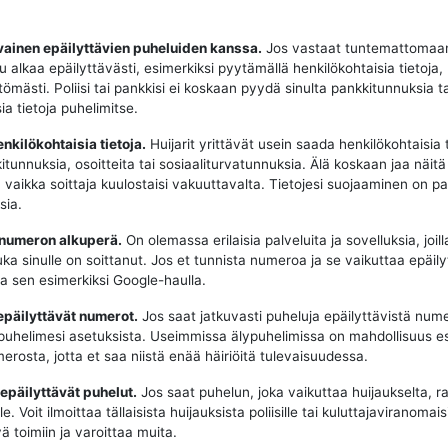
vainen epäilyttävien puheluiden kanssa.
Jos vastaat tuntemattomaa
u alkaa epäilyttävästi, esimerkiksi pyytämällä henkilökohtaisia tietoja,
tömästi. Poliisi tai pankkisi ei koskaan pyydä sinulta pankkitunnuksia t
ia tietoja puhelimitse.
enkilökohtaisia tietoja.
Huijarit yrittävät usein saada henkilökohtaisia t
tunnuksia, osoitteita tai sosiaaliturvatunnuksia. Älä koskaan jaa näitä 
, vaikka soittaja kuulostaisi vakuuttavalta. Tietojesi suojaaminen on p
sia.
 numeron alkuperä.
On olemassa erilaisia palveluita ja sovelluksia, joill
uka sinulle on soittanut. Jos et tunnista numeroa ja se vaikuttaa epäily
aa sen esimerkiksi Google-haulla.
epäilyttävät numerot.
Jos saat jatkuvasti puheluja epäilyttävistä nume
puhelimesi asetuksista. Useimmissa älypuhelimissa on mahdollisuus e
erosta, jotta et saa niistä enää häiriöitä tulevaisuudessa.
 epäilyttävät puhelut.
Jos saat puhelun, joka vaikuttaa huijaukselta, ra
e. Voit ilmoittaa tällaisista huijauksista poliisille tai kuluttajaviranomaisi
ä toimiin ja varoittaa muita.