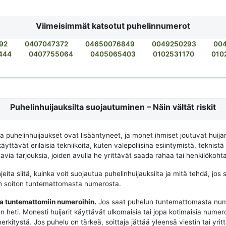
Viimeisimmät katsotut puhelinnumerot
92
0407047372
04650076849
0049250293
00
444
0407755064
0405065403
0102531170
010
Puhelinhuijauksilta suojautuminen – Näin vältät riskit
na puhelinhuijaukset ovat lisääntyneet, ja monet ihmiset joutuvat huija
käyttävät erilaisia tekniikoita, kuten valepoliisina esiintymistä, teknistä
via tarjouksia, joiden avulla he yrittävät saada rahaa tai henkilökohtai
eita siitä, kuinka voit suojautua puhelinhuijauksilta ja mitä tehdä, jos 
n soiton tuntemattomasta numerosta.
aa tuntemattomiin numeroihin.
Jos saat puhelun tuntemattomasta num
n heti. Monesti huijarit käyttävät ulkomaisia tai jopa kotimaisia numeroit
merkitystä. Jos puhelu on tärkeä, soittaja jättää yleensä viestin tai yrit