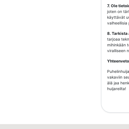
7. Ole tiet
joten on tär
käyttävät uu
valheellisia
8. Tarkista
tarjoaa tekn
mihinkään to
viralliseen
Yhteenveto
Puhelinhuija
vakaviin se
älä jaa henk
huijareilta!