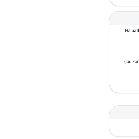
Haluat
(jos k