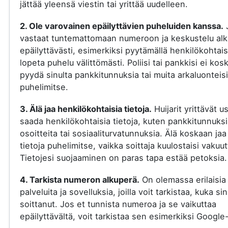
jättää yleensä viestin tai yrittää uudelleen.
2. Ole varovainen epäilyttävien puheluiden kanssa.
vastaat tuntemattomaan numeroon ja keskustelu al
epäilyttävästi, esimerkiksi pyytämällä henkilökohtaisi
lopeta puhelu välittömästi. Poliisi tai pankkisi ei kos
pyydä sinulta pankkitunnuksia tai muita arkaluonteisi
puhelimitse.
3. Älä jaa henkilökohtaisia tietoja.
Huijarit yrittävät u
saada henkilökohtaisia tietoja, kuten pankkitunnuksi
osoitteita tai sosiaaliturvatunnuksia. Älä koskaan jaa
tietoja puhelimitse, vaikka soittaja kuulostaisi vakuut
Tietojesi suojaaminen on paras tapa estää petoksia.
4. Tarkista numeron alkuperä.
On olemassa erilaisia
palveluita ja sovelluksia, joilla voit tarkistaa, kuka si
soittanut. Jos et tunnista numeroa ja se vaikuttaa
epäilyttävältä, voit tarkistaa sen esimerkiksi Google-