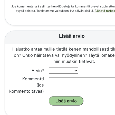
Jos komementeissä esiintyy henkilötietoja tai kommentit olevat sopimattom
pyydä poistoa. Tarkistamme valituksen 1-2 päivän sisällä.
[Lähetä tarka
Lisää arvio
Haluatko antaa muille tietää kenen mahdollisesti 
on? Onko häiritsevä vai hyödyllinen? Täytä lomake 
niin muutkin tietävät.
Arvio*
Kommentti
(jos
kommentoitavaa)