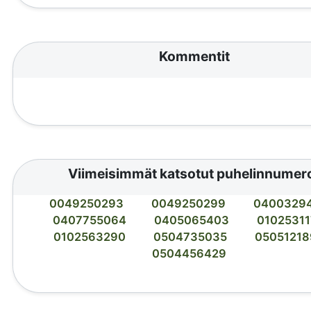
Kommentit
Viimeisimmät katsotut puhelinnumer
0049250293
0049250299
0400329
0407755064
0405065403
0102531
0102563290
0504735035
05051218
0504456429