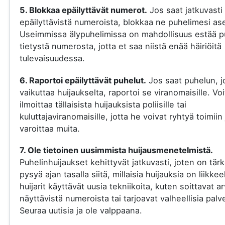
5. Blokkaa epäilyttävät numerot.
Jos saat jatkuvasti
epäilyttävistä numeroista, blokkaa ne puhelimesi ase
Useimmissa älypuhelimissa on mahdollisuus estää p
tietystä numerosta, jotta et saa niistä enää häiriöitä
tulevaisuudessa.
6. Raportoi epäilyttävät puhelut.
Jos saat puhelun, j
vaikuttaa huijaukselta, raportoi se viranomaisille. Voi
ilmoittaa tällaisista huijauksista poliisille tai
kuluttajaviranomaisille, jotta he voivat ryhtyä toimiin 
varoittaa muita.
7. Ole tietoinen uusimmista huijausmenetelmistä.
Puhelinhuijaukset kehittyvät jatkuvasti, joten on tär
pysyä ajan tasalla siitä, millaisia huijauksia on liikkee
huijarit käyttävät uusia tekniikoita, kuten soittavat a
näyttävistä numeroista tai tarjoavat valheellisia palve
Seuraa uutisia ja ole valppaana.