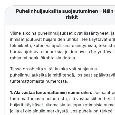
Puhelinhuijauksilta suojautuminen – Näin 
riskit
Viime aikoina puhelinhuijaukset ovat lisääntyneet, j
ihmiset joutuvat huijareiden uhriksi. He käyttävät eril
tekniikoita, kuten valepoliisina esiintymistä, teknistä
harhaanjohtavia tarjouksia, joiden avulla he yrittävä
rahaa tai henkilökohtaisia tietoja.
Tässä on ohjeita siitä, kuinka voit suojautua
puhelinhuijauksilta ja mitä tehdä, jos saat epäilyttäv
tuntemattomasta numerosta.
1. Älä vastaa tuntemattomiin numeroihin.
Jos saat p
tuntemattomasta numerosta, älä vastaa siihen heti.
huijarit käyttävät ulkomaisia tai jopa kotimaisia nume
joilla ei ole sinulle merkitystä. Jos puhelu on tärkeä, 