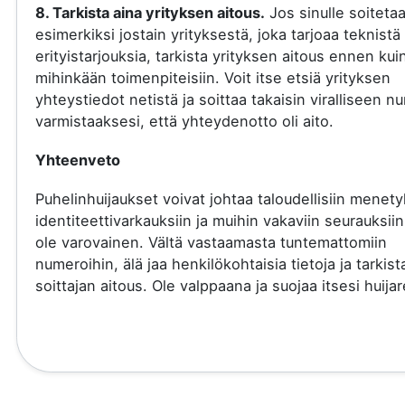
8. Tarkista aina yrityksen aitous.
Jos sinulle soiteta
esimerkiksi jostain yrityksestä, joka tarjoaa teknistä 
erityistarjouksia, tarkista yrityksen aitous ennen kui
mihinkään toimenpiteisiin. Voit itse etsiä yrityksen
yhteystiedot netistä ja soittaa takaisin viralliseen 
varmistaaksesi, että yhteydenotto oli aito.
Yhteenveto
Puhelinhuijaukset voivat johtaa taloudellisiin menety
identiteettivarkauksiin ja muihin vakaviin seurauksiin
ole varovainen. Vältä vastaamasta tuntemattomiin
numeroihin, älä jaa henkilökohtaisia tietoja ja tarkist
soittajan aitous. Ole valppaana ja suojaa itsesi huijare