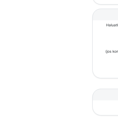
Haluat
(jos k