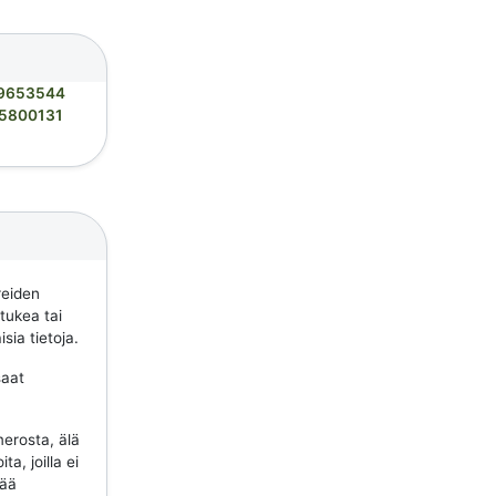
9653544
5800131
reiden
 tukea tai
sia tietoja.
saat
erosta, älä
a, joilla ei
tää