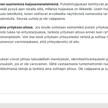
oinen uusimmista huijausmenetelmistä.
Puhelinhuijaukset kehittyvät ja
keää pysyä ajan tasalla siitä, millaisia huijauksia on liikkeellä. Usein hui
sia tekniikoita, kuten soittavat arvokkailta näyttävistä numeroista tai
 palveluita. Seuraa uutisia ja ole valppaana.
 aina yrityksen aitous.
Jos sinulle soitetaan esimerkiksi jostain yritykse
istä tukea tai erityistarjouksia, tarkista yrityksen aitous ennen kuin ry
imenpiteisiin. Voit itse etsiä yrityksen yhteystiedot netistä ja soittaa 
 numeroon varmistaaksesi, että yhteydenotto oli aito.
ukset voivat johtaa taloudellisiin menetyksiin, identiteettivarkauksiin j
urauksiin, jos et ole varovainen. Vältä vastaamasta tuntemattomiin nu
ilökohtaisia tietoja ja tarkista aina soittajan aitous. Ole valppaana ja su