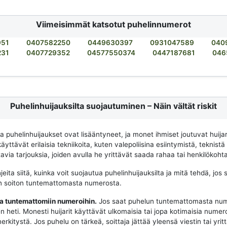
Viimeisimmät katsotut puhelinnumerot
951
0407582250
0449630397
0931047589
040
231
0407729352
04577550374
0447187681
046
Puhelinhuijauksilta suojautuminen – Näin vältät riskit
na puhelinhuijaukset ovat lisääntyneet, ja monet ihmiset joutuvat huija
käyttävät erilaisia tekniikoita, kuten valepoliisina esiintymistä, teknistä
via tarjouksia, joiden avulla he yrittävät saada rahaa tai henkilökohtai
eita siitä, kuinka voit suojautua puhelinhuijauksilta ja mitä tehdä, jos 
n soiton tuntemattomasta numerosta.
aa tuntemattomiin numeroihin.
Jos saat puhelun tuntemattomasta num
n heti. Monesti huijarit käyttävät ulkomaisia tai jopa kotimaisia numeroit
merkitystä. Jos puhelu on tärkeä, soittaja jättää yleensä viestin tai yrit