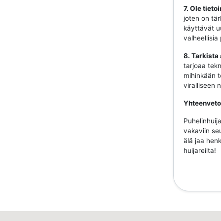
7. Ole tiet
joten on tär
käyttävät uu
valheellisia
8. Tarkista
tarjoaa tekn
mihinkään to
viralliseen
Yhteenveto
Puhelinhuija
vakaviin se
älä jaa henk
huijareilta!