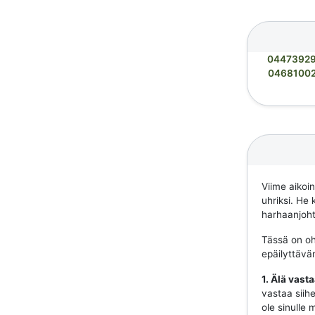
0447392
0468100
Viime aikoi
uhriksi. He 
harhaanjohta
Tässä on ohj
epäilyttävä
1. Älä vast
vastaa siihe
ole sinulle 