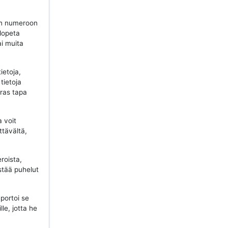
n numeroon
 lopeta
ai muita
ietoja,
tietoja
aras tapa
a voit
ttävältä,
roista,
stää puhelut
portoi se
lle, jotta he