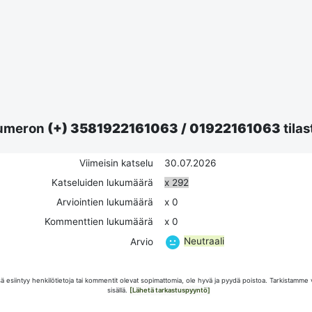
umeron
(+) 3581922161063
/
01922161063
tilas
Viimeisin katselu
30.07.2026
Katseluiden lukumäärä
x 292
Arviointien lukumäärä
x 0
Kommenttien lukumäärä
x 0
Neutraali
Arvio
esiintyy henkilötietoja tai kommentit olevat sopimattomia, ole hyvä ja pyydä poistoa. Tarkistamme 
sisällä.
[Lähetä tarkastuspyyntö]