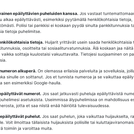
vainen epäilyttävien puheluiden kanssa.
Jos vastaat tuntemattomaa
u alkaa epäilyttävästi, esimerkiksi pyytämällä henkilökohtaisia tietoja,
tömästi. Poliisi tai pankkisi ei koskaan pyydä sinulta pankkitunnuksia t
ia tietoja puhelimitse.
enkilökohtaisia tietoja.
Huijarit yrittävät usein saada henkilökohtaisia t
tunnuksia, osoitteita tai sosiaaliturvatunnuksia. Älä koskaan jaa näitä 
, vaikka soittaja kuulostaisi vakuuttavalta. Tietojesi suojaaminen on p
sia.
 numeron alkuperä.
On olemassa erilaisia palveluita ja sovelluksia, joill
uka sinulle on soittanut. Jos et tunnista numeroa ja se vaikuttaa epäily
aa sen esimerkiksi Google-haulla.
epäilyttävät numerot.
Jos saat jatkuvasti puheluja epäilyttävistä nume
puhelimesi asetuksista. Useimmissa älypuhelimissa on mahdollisuus e
erosta, jotta et saa niistä enää häiriöitä tulevaisuudessa.
 epäilyttävät puhelut.
Jos saat puhelun, joka vaikuttaa huijaukselta, ra
e. Voit ilmoittaa tällaisista huijauksista poliisille tai kuluttajaviranomaisi
ä toimiin ja varoittaa muita.