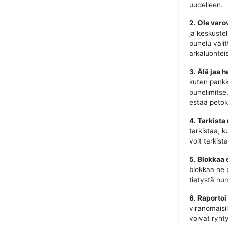
uudelleen.
2. Ole varo
ja keskustel
puhelu välit
arkaluonteis
3. Älä jaa h
kuten pankki
puhelimitse
estää petok
4. Tarkista
tarkistaa, k
voit tarkist
5. Blokkaa 
blokkaa ne 
tietystä num
6. Raportoi
viranomaisill
voivat ryhty