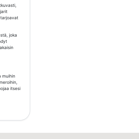
tkuvasti,
jarit
 tarjoavat
stä, joka
hdyt
takaisin
a muihin
meroihin,
ojaa itsesi