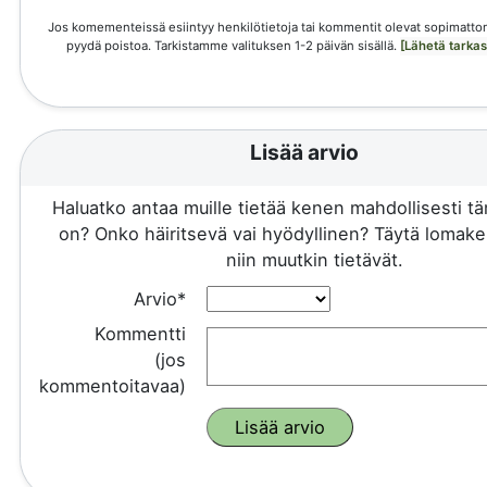
Jos komementeissä esiintyy henkilötietoja tai kommentit olevat sopimattom
pyydä poistoa. Tarkistamme valituksen 1-2 päivän sisällä.
[Lähetä tarka
Lisää arvio
Haluatko antaa muille tietää kenen mahdollisesti 
on? Onko häiritsevä vai hyödyllinen? Täytä lomake 
niin muutkin tietävät.
Arvio*
Kommentti
(jos
kommentoitavaa)