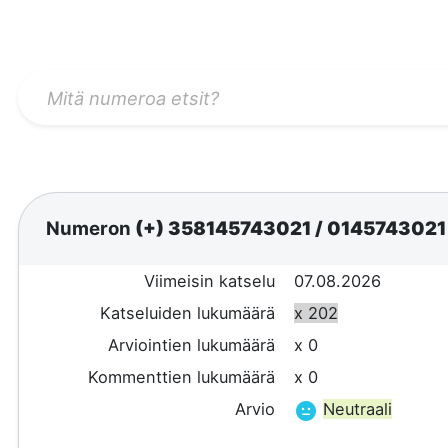
Numeron
(+) 358145743021
/
014574302
Viimeisin katselu
07.08.2026
Katseluiden lukumäärä
x 202
Arviointien lukumäärä
x 0
Kommenttien lukumäärä
x 0
Arvio
Neutraali