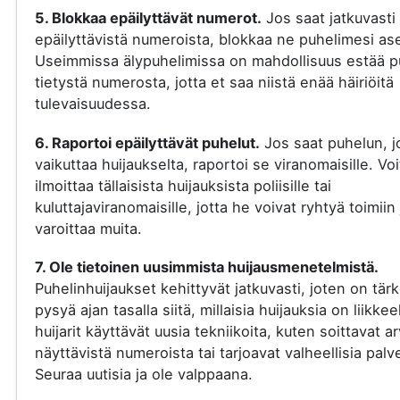
5. Blokkaa epäilyttävät numerot.
Jos saat jatkuvasti
epäilyttävistä numeroista, blokkaa ne puhelimesi ase
Useimmissa älypuhelimissa on mahdollisuus estää p
tietystä numerosta, jotta et saa niistä enää häiriöitä
tulevaisuudessa.
6. Raportoi epäilyttävät puhelut.
Jos saat puhelun, j
vaikuttaa huijaukselta, raportoi se viranomaisille. Voi
ilmoittaa tällaisista huijauksista poliisille tai
kuluttajaviranomaisille, jotta he voivat ryhtyä toimiin 
varoittaa muita.
7. Ole tietoinen uusimmista huijausmenetelmistä.
Puhelinhuijaukset kehittyvät jatkuvasti, joten on tär
pysyä ajan tasalla siitä, millaisia huijauksia on liikkee
huijarit käyttävät uusia tekniikoita, kuten soittavat a
näyttävistä numeroista tai tarjoavat valheellisia palve
Seuraa uutisia ja ole valppaana.