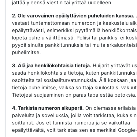
jättää yleensä viestin tai yrittää uudelleen.
2. Ole varovainen epäilyttävien puheluiden kanssa.
vastaat tuntemattomaan numeroon ja keskustelu al
epäilyttävästi, esimerkiksi pyytämällä henkilökohtaisi
lopeta puhelu välittömästi. Poliisi tai pankkisi ei kos
pyydä sinulta pankkitunnuksia tai muita arkaluonteisi
puhelimitse.
3. Älä jaa henkilökohtaisia tietoja.
Huijarit yrittävät u
saada henkilökohtaisia tietoja, kuten pankkitunnuksi
osoitteita tai sosiaaliturvatunnuksia. Älä koskaan jaa
tietoja puhelimitse, vaikka soittaja kuulostaisi vakuut
Tietojesi suojaaminen on paras tapa estää petoksia.
4. Tarkista numeron alkuperä.
On olemassa erilaisia
palveluita ja sovelluksia, joilla voit tarkistaa, kuka si
soittanut. Jos et tunnista numeroa ja se vaikuttaa
epäilyttävältä, voit tarkistaa sen esimerkiksi Google-