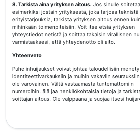
8. Tarkista aina yrityksen aitous.
Jos sinulle soiteta
esimerkiksi jostain yrityksestä, joka tarjoaa teknistä 
erityistarjouksia, tarkista yrityksen aitous ennen kui
mihinkään toimenpiteisiin. Voit itse etsiä yrityksen
yhteystiedot netistä ja soittaa takaisin viralliseen 
varmistaaksesi, että yhteydenotto oli aito.
Yhteenveto
Puhelinhuijaukset voivat johtaa taloudellisiin menety
identiteettivarkauksiin ja muihin vakaviin seurauksiin
ole varovainen. Vältä vastaamasta tuntemattomiin
numeroihin, älä jaa henkilökohtaisia tietoja ja tarkist
soittajan aitous. Ole valppaana ja suojaa itsesi huijare