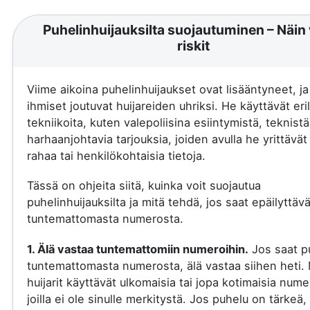
Puhelinhuijauksilta suojautuminen – Näin 
riskit
Viime aikoina puhelinhuijaukset ovat lisääntyneet, j
ihmiset joutuvat huijareiden uhriksi. He käyttävät eril
tekniikoita, kuten valepoliisina esiintymistä, teknistä
harhaanjohtavia tarjouksia, joiden avulla he yrittävä
rahaa tai henkilökohtaisia tietoja.
Tässä on ohjeita siitä, kuinka voit suojautua
puhelinhuijauksilta ja mitä tehdä, jos saat epäilyttäv
tuntemattomasta numerosta.
1. Älä vastaa tuntemattomiin numeroihin.
Jos saat p
tuntemattomasta numerosta, älä vastaa siihen heti.
huijarit käyttävät ulkomaisia tai jopa kotimaisia nume
joilla ei ole sinulle merkitystä. Jos puhelu on tärkeä, 