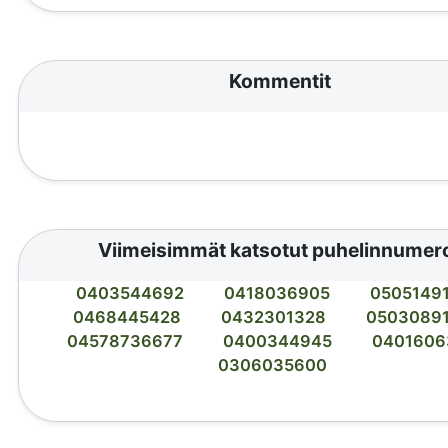
Kommentit
Viimeisimmät katsotut puhelinnumer
0403544692
0418036905
0505149
0468445428
0432301328
0503089
04578736677
0400344945
0401606
0306035600