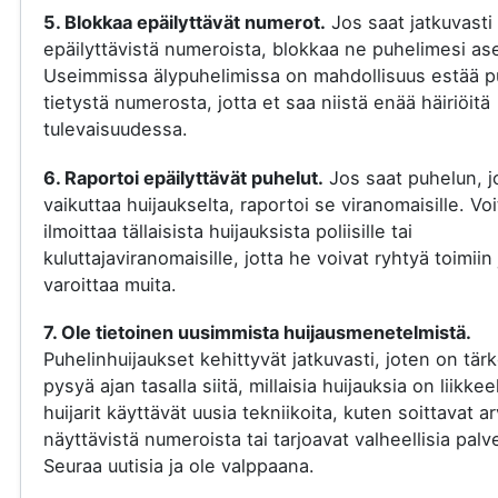
5. Blokkaa epäilyttävät numerot.
Jos saat jatkuvasti
epäilyttävistä numeroista, blokkaa ne puhelimesi ase
Useimmissa älypuhelimissa on mahdollisuus estää p
tietystä numerosta, jotta et saa niistä enää häiriöitä
tulevaisuudessa.
6. Raportoi epäilyttävät puhelut.
Jos saat puhelun, j
vaikuttaa huijaukselta, raportoi se viranomaisille. Voi
ilmoittaa tällaisista huijauksista poliisille tai
kuluttajaviranomaisille, jotta he voivat ryhtyä toimiin 
varoittaa muita.
7. Ole tietoinen uusimmista huijausmenetelmistä.
Puhelinhuijaukset kehittyvät jatkuvasti, joten on tär
pysyä ajan tasalla siitä, millaisia huijauksia on liikkee
huijarit käyttävät uusia tekniikoita, kuten soittavat a
näyttävistä numeroista tai tarjoavat valheellisia palve
Seuraa uutisia ja ole valppaana.