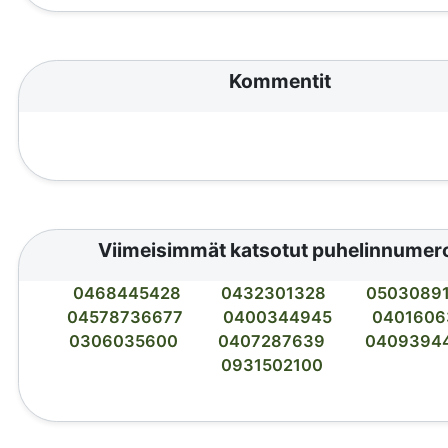
Kommentit
Viimeisimmät katsotut puhelinnumer
0468445428
0432301328
0503089
04578736677
0400344945
0401606
0306035600
0407287639
0409394
0931502100