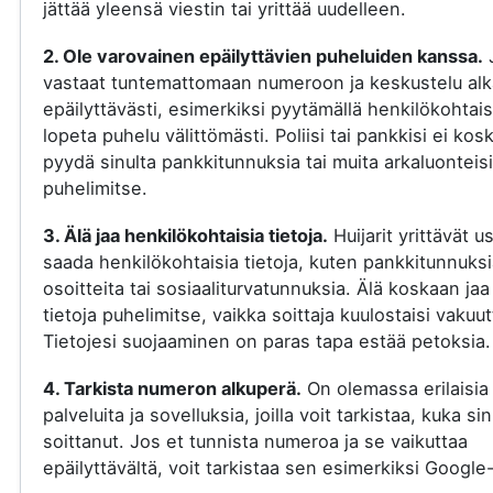
jättää yleensä viestin tai yrittää uudelleen.
2. Ole varovainen epäilyttävien puheluiden kanssa.
vastaat tuntemattomaan numeroon ja keskustelu al
epäilyttävästi, esimerkiksi pyytämällä henkilökohtaisi
lopeta puhelu välittömästi. Poliisi tai pankkisi ei kos
pyydä sinulta pankkitunnuksia tai muita arkaluonteisi
puhelimitse.
3. Älä jaa henkilökohtaisia tietoja.
Huijarit yrittävät u
saada henkilökohtaisia tietoja, kuten pankkitunnuksi
osoitteita tai sosiaaliturvatunnuksia. Älä koskaan jaa
tietoja puhelimitse, vaikka soittaja kuulostaisi vakuut
Tietojesi suojaaminen on paras tapa estää petoksia.
4. Tarkista numeron alkuperä.
On olemassa erilaisia
palveluita ja sovelluksia, joilla voit tarkistaa, kuka si
soittanut. Jos et tunnista numeroa ja se vaikuttaa
epäilyttävältä, voit tarkistaa sen esimerkiksi Google-