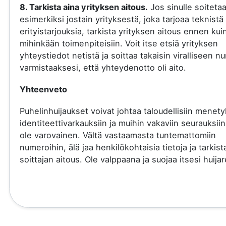
8. Tarkista aina yrityksen aitous.
Jos sinulle soiteta
esimerkiksi jostain yrityksestä, joka tarjoaa teknistä 
erityistarjouksia, tarkista yrityksen aitous ennen kui
mihinkään toimenpiteisiin. Voit itse etsiä yrityksen
yhteystiedot netistä ja soittaa takaisin viralliseen 
varmistaaksesi, että yhteydenotto oli aito.
Yhteenveto
Puhelinhuijaukset voivat johtaa taloudellisiin menety
identiteettivarkauksiin ja muihin vakaviin seurauksiin
ole varovainen. Vältä vastaamasta tuntemattomiin
numeroihin, älä jaa henkilökohtaisia tietoja ja tarkist
soittajan aitous. Ole valppaana ja suojaa itsesi huijare