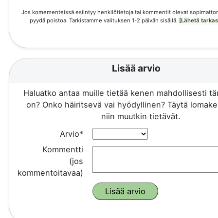
Jos komementeissä esiintyy henkilötietoja tai kommentit olevat sopimattom
pyydä poistoa. Tarkistamme valituksen 1-2 päivän sisällä.
[Lähetä tarka
Lisää arvio
Haluatko antaa muille tietää kenen mahdollisesti 
on? Onko häiritsevä vai hyödyllinen? Täytä lomake 
niin muutkin tietävät.
Arvio*
Kommentti
(jos
kommentoitavaa)