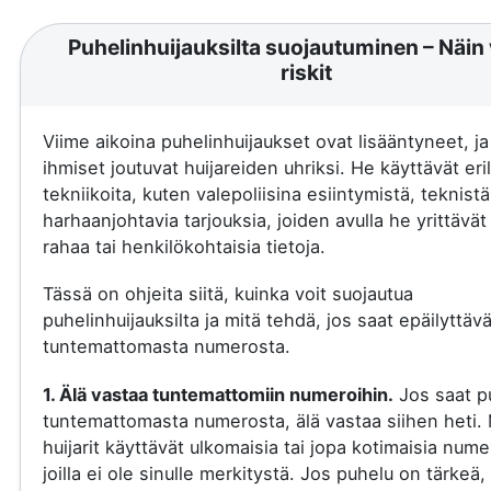
Puhelinhuijauksilta suojautuminen – Näin 
riskit
Viime aikoina puhelinhuijaukset ovat lisääntyneet, j
ihmiset joutuvat huijareiden uhriksi. He käyttävät eril
tekniikoita, kuten valepoliisina esiintymistä, teknistä
harhaanjohtavia tarjouksia, joiden avulla he yrittävä
rahaa tai henkilökohtaisia tietoja.
Tässä on ohjeita siitä, kuinka voit suojautua
puhelinhuijauksilta ja mitä tehdä, jos saat epäilyttäv
tuntemattomasta numerosta.
1. Älä vastaa tuntemattomiin numeroihin.
Jos saat p
tuntemattomasta numerosta, älä vastaa siihen heti.
huijarit käyttävät ulkomaisia tai jopa kotimaisia nume
joilla ei ole sinulle merkitystä. Jos puhelu on tärkeä, 